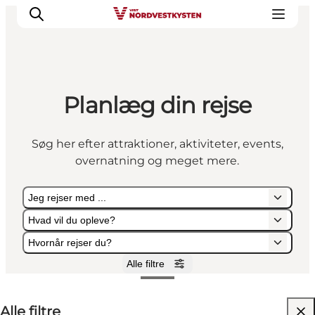
Planlæg din rejse
Feriesteder
Inspiration
Søg her efter attraktioner, aktiviteter, events,
Handicapvenlig ferie
overnatning og meget mere.
Events
Overnatning
Jeg rejser med ...
Planlæg din ferie
Hvad vil du opleve?
Hvornår rejser du?
Alle filtre
Jeg rejser med ...
Hvad vil du opleve?
Hvornår rejser du?
Alle filtre